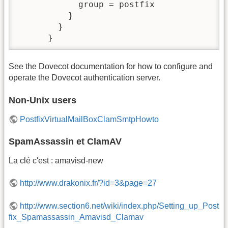
            group = postfix

          }

        }

      }
See the Dovecot documentation for how to configure and
operate the Dovecot authentication server.
Non-Unix users
PostfixVirtualMailBoxClamSmtpHowto
SpamAssassin et ClamAV
La clé c'est : amavisd-new
http://www.drakonix.fr/?id=3&page=27
http://www.section6.net/wiki/index.php/Setting_up_Post
fix_Spamassassin_Amavisd_Clamav