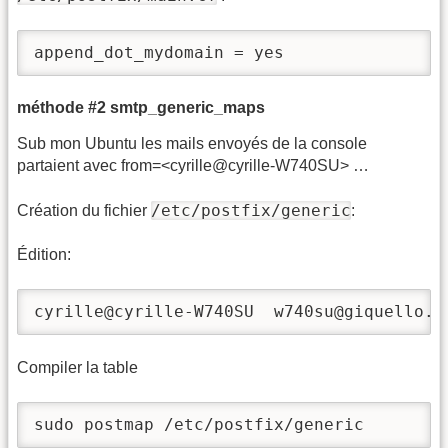
append_dot_mydomain = yes
méthode #2 smtp_generic_maps
Sub mon Ubuntu les mails envoyés de la console
partaient avec from=<cyrille@cyrille-W740SU> …
/etc/postfix/generic
Création du fichier
:
Édition:
cyrille@cyrille-W740SU  w740su@giquello.f
Compiler la table
sudo postmap /etc/postfix/generic