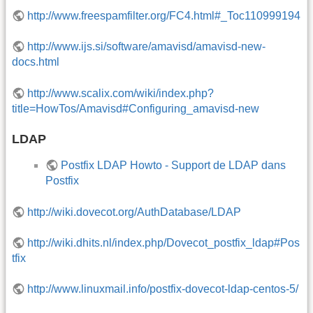
http://www.freespamfilter.org/FC4.html#_Toc110999194
http://www.ijs.si/software/amavisd/amavisd-new-
docs.html
http://www.scalix.com/wiki/index.php?
title=HowTos/Amavisd#Configuring_amavisd-new
LDAP
Postfix LDAP Howto - Support de LDAP dans
Postfix
http://wiki.dovecot.org/AuthDatabase/LDAP
http://wiki.dhits.nl/index.php/Dovecot_postfix_ldap#Pos
tfix
http://www.linuxmail.info/postfix-dovecot-ldap-centos-5/