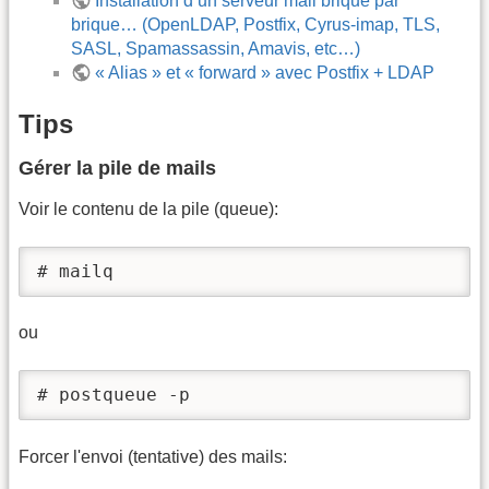
Installation d’un serveur mail brique par
brique… (OpenLDAP, Postfix, Cyrus-imap, TLS,
SASL, Spamassassin, Amavis, etc…)
« Alias » et « forward » avec Postfix + LDAP
Tips
Gérer la pile de mails
Voir le contenu de la pile (queue):
# mailq
ou
# postqueue -p
Forcer l'envoi (tentative) des mails: