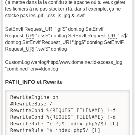
( à mettre dans la la conf du site apache où tu veux gérer
les fichiers à ne pas stocker ) là, dans l'exemple, ça ne
stocke pas les .gif , .css .js .jpg & .swf
SetEnvIf Request_
URI
“.gif$” dontlog SetEnvIf
Request_
URI
“.css$” dontlog SetEnvIf Request_
URI
“.js$”
dontlog SetEnvIf Request_
URI
“.jpg$” dontlog SetEnvIF
Request_
URI
“.swf$” dontlog
CustomLog /var/log/httpd/www.domaine.tld-access_log
“combined” env=!dontlog
PATH_INFO et Rewrite
RewriteEngine on

#RewriteBase /

RewriteCond %{REQUEST_FILENAME} !-f 

RewriteCond %{REQUEST_FILENAME} !-d

RewriteRule ^(.*)$ index.php5/$1 [L]

RewriteRule ^$ index.php5/ [L]