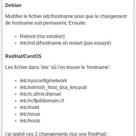
Debian
Modifier le fichier /etc/hostname pour que le changement
de hostname soit permanent. Ensuite:
Reboot (ma solution)
/etc/init.d/hostname.sh restart (pas essayé)
RedHat/CentOS
Les fichier dans '/etc' où l'on trouve le 'hostname':
/etc/sysconfig/network
/etc/ssh/ssh_host_dsa_key.pub
/etc/rc.d/init.d/qmail
/etc/ncftpd/domain.cf
/etc/motd
/etc/issue
/etc/hosts
j'ai opéré ces 2 changements (sur une RedHat) :