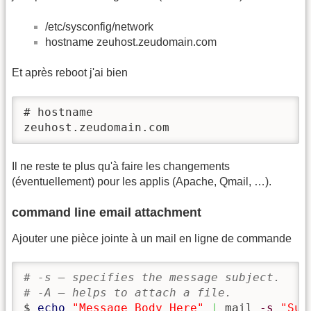
/etc/sysconfig/network
hostname zeuhost.zeudomain.com
Et après reboot j'ai bien
# hostname

zeuhost.zeudomain.com
Il ne reste te plus qu'à faire les changements
(éventuellement) pour les applis (Apache, Qmail, …).
command line email attachment
Ajouter une pièce jointe à un mail en ligne de commande
# -s – specifies the message subject.
# -A – helps to attach a file.
$ 
echo
"Message Body Here"
|
 mail 
-s
"Sub