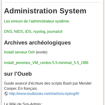
Administration System
Les erreurs de l'administrateur système
.
DNS
,
NIDS
,
IDS
,
rsyslog
,
journalctl
Archives archéologiques
Install serveur Ovh
(evote)
install_proxmox_VM_centos-5.5-minimal_5.5_i386
sur l'Oueb
Guide avancé d'écriture des scripts Bash par Mendel
Cooper. En français.
http://www.bsdbooks.net/shells/scripting/fr/
Le Wiki de Sos-Admin :