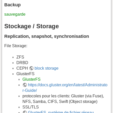
Backup
sauvegarde
Stockage / Storage
Replication, snapshot, synchronisation
File Storage:
ZFS
DRBD
CEPH
block storage
GlusterFS
GlusterFS
https://docs.gluster.org/en/latest/Administrato
r-Guide/
protocoles pour les clients: Gluster (via Fuse),
NFS, Samba, CIFS, Swift (Object storage)
SSL/TLS
GlusterFS, système de fichier réseau