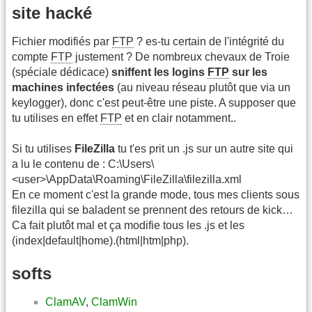
site hacké
Fichier modifiés par
FTP
? es-tu certain de l'intégrité du
compte
FTP
justement ? De nombreux chevaux de Troie
(spéciale dédicace)
sniffent les logins
FTP
sur les
machines infectées
(au niveau réseau plutôt que via un
keylogger), donc c'est peut-être une piste. A supposer que
tu utilises en effet
FTP
et en clair notamment..
Si tu utilises
FileZilla
tu t'es prit un .js sur un autre site qui
a lu le contenu de : C:\Users\
<user>\AppData\Roaming\FileZilla\filezilla.xml
En ce moment c'est la grande mode, tous mes clients sous
filezilla qui se baladent se prennent des retours de kick…
Ca fait plutôt mal et ça modifie tous les .js et les
(index|default|home).(html|htm|php).
softs
ClamAV
,
ClamWin