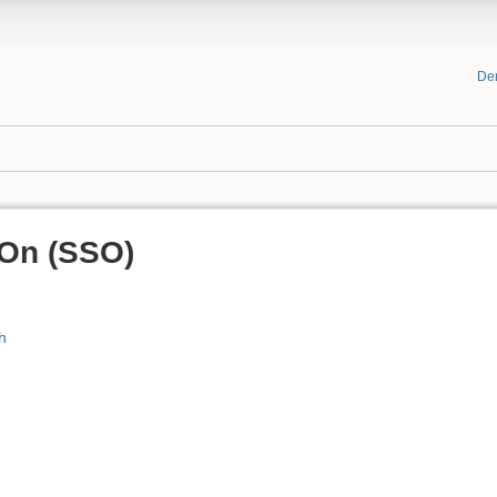
De
 On (SSO)
h