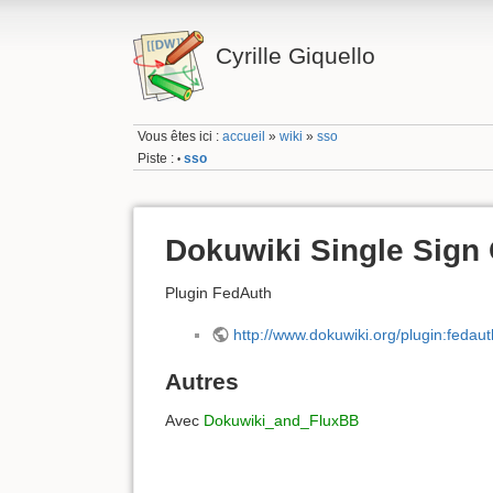
Cyrille Giquello
Vous êtes ici :
accueil
»
wiki
»
sso
Piste :
sso
•
Dokuwiki Single Sign
Plugin FedAuth
http://www.dokuwiki.org/plugin:fedaut
Autres
Avec
Dokuwiki_and_FluxBB