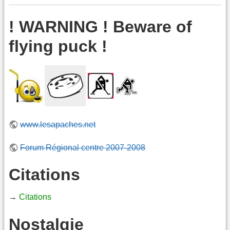
! WARNING ! Beware of
flying puck !
www.lesapaches.net
Forum Régional centre 2007-2008
Citations
→
Citations
Nostalgie