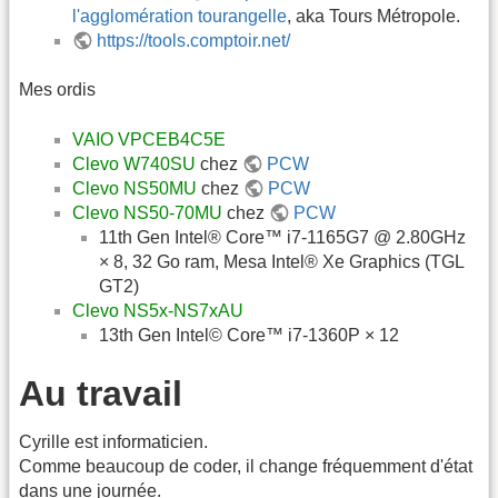
l'agglomération tourangelle
, aka Tours Métropole.
https://tools.comptoir.net/
Mes ordis
VAIO VPCEB4C5E
Clevo W740SU
chez
PCW
Clevo NS50MU
chez
PCW
Clevo NS50-70MU
chez
PCW
11th Gen Intel® Core™ i7-1165G7 @ 2.80GHz
× 8, 32 Go ram, Mesa Intel® Xe Graphics (TGL
GT2)
Clevo NS5x-NS7xAU
13th Gen Intel© Core™ i7-1360P × 12
Au travail
Cyrille est informaticien.
Comme beaucoup de coder, il change fréquemment d'état
dans une journée.