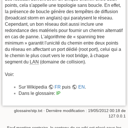
points, cela s'appelle une topologie sans boucle. En effet,
la présence de boucle génère des tempêtes de diffusion
(broadcast storm en anglais) qui paralysent le réseau.
Cependant, un bon réseau doit aussi inclure une
redondance des matériels pour fournir un chemin alternatif
en cas de panne. L'algorithme de « spanning tree
minimum » garantit l'unicité du chemin entre deux points
du réseau en affectant un port dédié (root port), celui qui a
le chemin le plus court vers le root bridge, à chaque
segment du
LAN
(domaine de collision).
Voir:
Sur Wikipedia
FR
puis
EN
.
Dans le glossaire:
IP
glossaire/stp.txt
· Dernière modification :
19/05/2012 00:18
de
127.0.0.1
Sauf mention contraire, le contenu de ce wiki est placé sous les