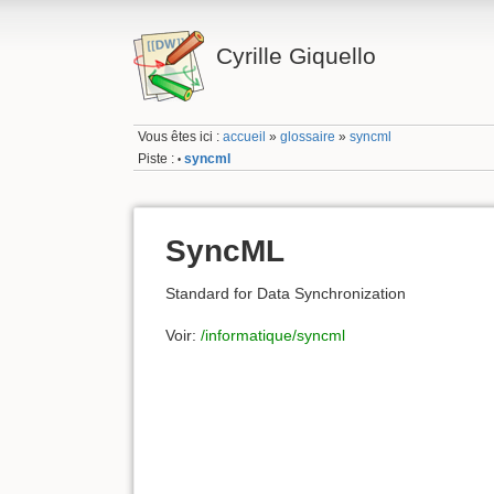
Cyrille Giquello
Vous êtes ici :
accueil
»
glossaire
»
syncml
Piste :
syncml
•
SyncML
Standard for Data Synchronization
Voir:
/informatique/syncml