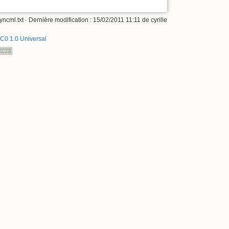
yncml.txt
· Dernière modification :
15/02/2011 11:11
de
cyrille
C0 1.0 Universal