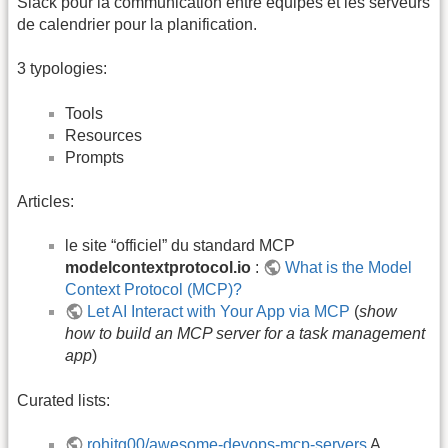
Slack pour la communication entre équipes et les serveurs
de calendrier pour la planification.
3 typologies:
Tools
Resources
Prompts
Articles:
le site “officiel” du standard MCP
modelcontextprotocol.io
:
What is the Model
Context Protocol (MCP)?
Let AI Interact with Your App via MCP
(
show
how to build an MCP server for a task management
app
)
Curated lists:
rohitg00/awesome-devops-mcp-servers
A