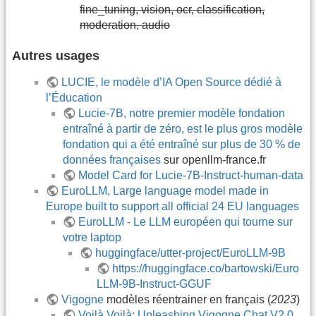
fine_tuning, vision, ocr, classification,
moderation, audio
Autres usages
LUCIE, le modèle d’IA Open Source dédié à
l’Éducation
Lucie-7B, notre premier modèle fondation
entraîné à partir de zéro, est le plus gros modèle
fondation qui a été entraîné sur plus de 30 % de
données françaises
sur openllm-france.fr
Model Card for Lucie-7B-Instruct-human-data
EuroLLM, Large language model made in
Europe built to support all official 24 EU languages
EuroLLM - Le LLM européen qui tourne sur
votre laptop
huggingface/utter-project/EuroLLM-9B
https://huggingface.co/bartowski/Euro
LLM-9B-Instruct-GGUF
Vigogne
modèles réentrainer en français (
2023
)
Voilà Voilà: Unleashing Vigogne Chat V2.0