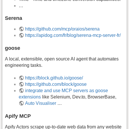
…
Serena
https://github.com/mcp/oraios/serena
https://apidog.com/fr/blog/serena-mcp-server-fr/
goose
A local, extensible, open source AI agent that automates
engineering tasks.
https://block.github.io/goose/
https://github.com/block/goose
integrate and use MCP servers as goose
extensions
like Selenium, Dev.to, BrowserBase,
Auto Visualiser
…
Apify MCP
Apify Actors scrape up-to-date web data from any website