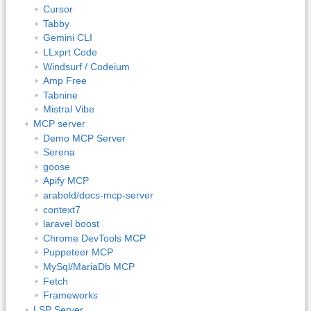
Cursor
Tabby
Gemini CLI
LLxprt Code
Windsurf / Codeium
Amp Free
Tabnine
Mistral Vibe
MCP server
Demo MCP Server
Serena
goose
Apify MCP
arabold/docs-mcp-server
context7
laravel boost
Chrome DevTools MCP
Puppeteer MCP
MySql/MariaDb MCP
Fetch
Frameworks
LSP Server