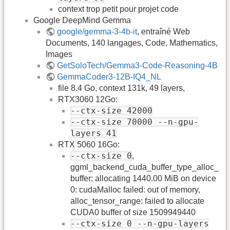
context trop petit pour projet code
Google DeepMind Gemma
google/gemma-3-4b-it
, entraîné Web
Documents, 140 langages, Code, Mathematics,
Images
GetSoloTech/Gemma3-Code-Reasoning-4B
GemmaCoder3-12B-IQ4_NL
file 8.4 Go, context 131k, 49 layers,
RTX3060 12Go:
--ctx-size 42000
--ctx-size 70000 --n-gpu-
layers 41
RTX 5060 16Go:
--ctx-size 0
,
ggml_backend_cuda_buffer_type_alloc_
buffer: allocating 1440.00 MiB on device
0: cudaMalloc failed: out of memory,
alloc_tensor_range: failed to allocate
CUDA0 buffer of size 1509949440
--ctx-size 0 --n-gpu-layers