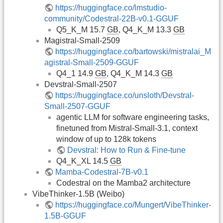
https://huggingface.co/lmstudio-
community/Codestral-22B-v0.1-GGUF
Q5_K_M 15.7
GB
, Q4_K_M 13.3
GB
Magistral-Small-2509
https://huggingface.co/bartowski/mistralai_M
agistral-Small-2509-GGUF
Q4_1 14.9
GB
, Q4_K_M 14.3
GB
Devstral-Small-2507
https://huggingface.co/unsloth/Devstral-
Small-2507-GGUF
agentic LLM for software engineering tasks,
finetuned from Mistral-Small-3.1, context
window of up to 128k tokens
Devstral: How to Run & Fine-tune
Q4_K_XL 14.5
GB
Mamba-Codestral-7B-v0.1
Codestral on the Mamba2 architecture
VibeThinker-1.5B (Weibo)
https://huggingface.co/Mungert/VibeThinker-
1.5B-GGUF