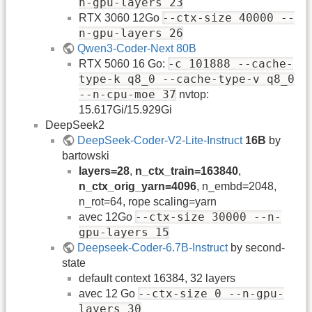
n-gpu-layers 23
--ctx-size 40000 --
RTX 3060 12Go
n-gpu-layers 26
Qwen3-Coder-Next 80B
-c 101888 --cache-
RTX 5060 16 Go:
type-k q8_0 --cache-type-v q8_0
--n-cpu-moe 37
nvtop:
15.617Gi/15.929Gi
DeepSeek2
DeepSeek-Coder-V2-Lite-Instruct
16B
by
bartowski
layers=28
,
n_ctx_train=163840
,
n_ctx_orig_yarn=4096
, n_embd=2048,
n_rot=64, rope scaling=yarn
--ctx-size 30000 --n-
avec 12Go
gpu-layers 15
Deepseek-Coder-6.7B-Instruct
by second-
state
default context 16384, 32 layers
--ctx-size 0 --n-gpu-
avec 12 Go
layers 30