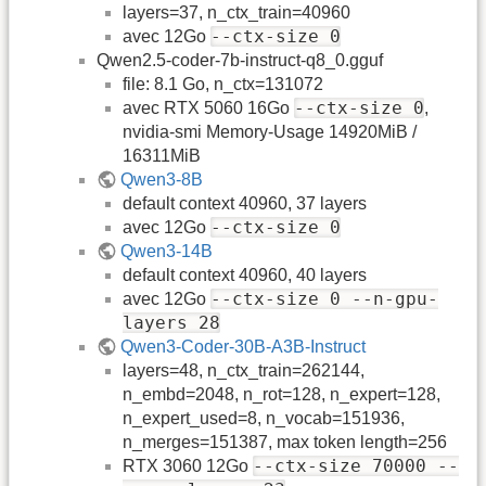
layers=37, n_ctx_train=40960
--ctx-size 0
avec 12Go
Qwen2.5-coder-7b-instruct-q8_0.gguf
file: 8.1 Go, n_ctx=131072
--ctx-size 0
avec RTX 5060 16Go
,
nvidia-smi Memory-Usage 14920MiB /
16311MiB
Qwen3-8B
default context 40960, 37 layers
--ctx-size 0
avec 12Go
Qwen3-14B
default context 40960, 40 layers
--ctx-size 0 --n-gpu-
avec 12Go
layers 28
Qwen3-Coder-30B-A3B-Instruct
layers=48, n_ctx_train=262144,
n_embd=2048, n_rot=128, n_expert=128,
n_expert_used=8, n_vocab=151936,
n_merges=151387, max token length=256
--ctx-size 70000 --
RTX 3060 12Go