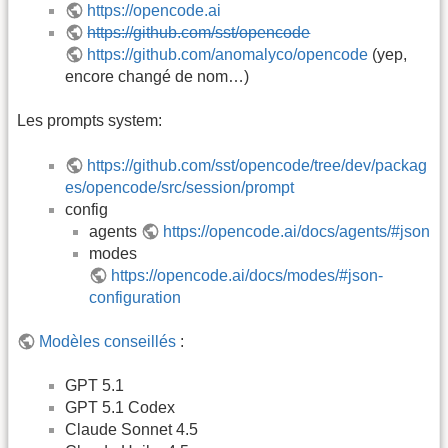
https://opencode.ai
https://github.com/sst/opencode
https://github.com/anomalyco/opencode
(yep,
encore changé de nom…)
Les prompts system:
https://github.com/sst/opencode/tree/dev/packag
es/opencode/src/session/prompt
config
agents
https://opencode.ai/docs/agents/#json
modes
https://opencode.ai/docs/modes/#json-
configuration
Modèles conseillés
:
GPT 5.1
GPT 5.1 Codex
Claude Sonnet 4.5