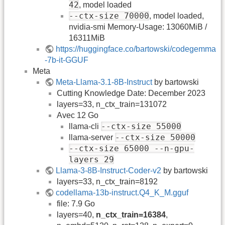
42
, model loaded
--ctx-size 70000
, model loaded,
nvidia-smi Memory-Usage: 13060MiB /
16311MiB
https://huggingface.co/bartowski/codegemma
-7b-it-GGUF
Meta
Meta-Llama-3.1-8B-Instruct
by bartowski
Cutting Knowledge Date: December 2023
layers=33, n_ctx_train=131072
Avec 12 Go
--ctx-size 55000
llama-cli
--ctx-size 50000
llama-server
--ctx-size 65000 --n-gpu-
layers 29
Llama-3-8B-Instruct-Coder-v2
by bartowski
layers=33, n_ctx_train=8192
codellama-13b-instruct.Q4_K_M.gguf
file: 7.9 Go
layers=40,
n_ctx_train=16384
,