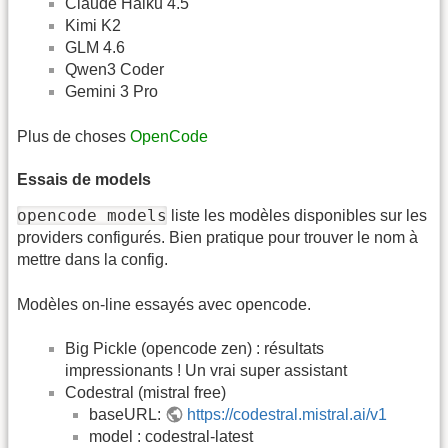
Claude Haiku 4.5
Kimi K2
GLM 4.6
Qwen3 Coder
Gemini 3 Pro
Plus de choses
OpenCode
Essais de models
opencode models
liste les modèles disponibles sur les
providers configurés. Bien pratique pour trouver le nom à
mettre dans la config.
Modèles on-line essayés avec opencode.
Big Pickle (opencode zen) : résultats
impressionants ! Un vrai super assistant
Codestral (mistral free)
baseURL:
https://codestral.mistral.ai/v1
model : codestral-latest