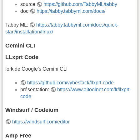
source
https://github.com/TabbyML/tabby
doc
https://tabby.tabbyml.com/docs/
Tabby ML:
https://tabby.tabbyml.com/docs/quick-
start/installation/linux/
Gemini CLI
LLxprt Code
fork de Google's Gemini CLI
https://github.com/vybestack/llxprt-code
présentation:
https://www.aitoolnet.com/fr/llxprt-
code
Windsurf / Codeium
https://windsurf.com/editor
Amp Free