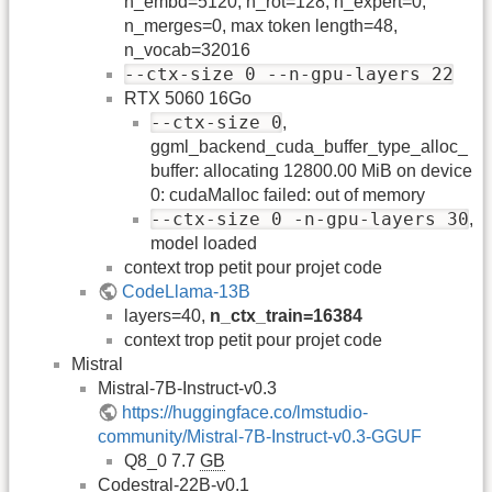
n_embd=5120, n_rot=128, n_expert=0,
n_merges=0, max token length=48,
n_vocab=32016
--ctx-size 0 --n-gpu-layers 22
RTX 5060 16Go
--ctx-size 0
,
ggml_backend_cuda_buffer_type_alloc_
buffer: allocating 12800.00 MiB on device
0: cudaMalloc failed: out of memory
--ctx-size 0 -n-gpu-layers 30
,
model loaded
context trop petit pour projet code
CodeLlama-13B
layers=40,
n_ctx_train=16384
context trop petit pour projet code
Mistral
Mistral-7B-Instruct-v0.3
https://huggingface.co/lmstudio-
community/Mistral-7B-Instruct-v0.3-GGUF
Q8_0 7.7
GB
Codestral-22B-v0.1