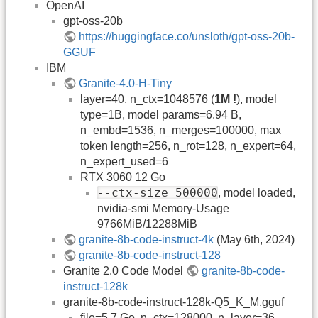
OpenAI
gpt-oss-20b
https://huggingface.co/unsloth/gpt-oss-20b-
GGUF
IBM
Granite-4.0-H-Tiny
layer=40, n_ctx=1048576 (
1M !
), model
type=1B, model params=6.94 B,
n_embd=1536, n_merges=100000, max
token length=256, n_rot=128, n_expert=64,
n_expert_used=6
RTX 3060 12 Go
--ctx-size 500000
, model loaded,
nvidia-smi Memory-Usage
9766MiB/12288MiB
granite-8b-code-instruct-4k
(May 6th, 2024)
granite-8b-code-instruct-128
Granite 2.0 Code Model
granite-8b-code-
instruct-128k
granite-8b-code-instruct-128k-Q5_K_M.gguf
file=5.7 Go, n_ctx=128000, n_layer=36