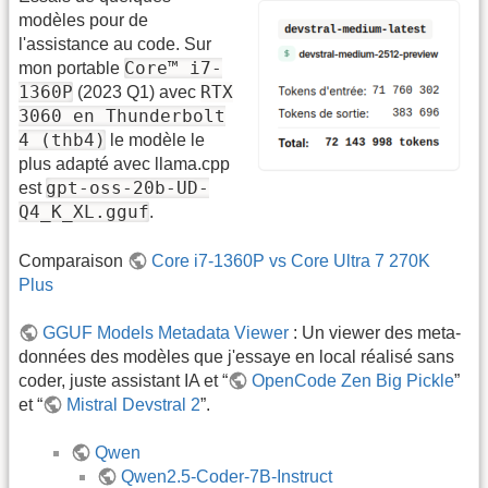
modèles pour de
l'assistance au code. Sur
Core™ i7-
mon portable
1360P
RTX
(2023 Q1) avec
3060 en Thunderbolt
4 (thb4)
le modèle le
plus adapté avec llama.cpp
gpt-oss-20b-UD-
est
Q4_K_XL.gguf
.
Comparaison
Core i7-1360P vs Core Ultra 7 270K
Plus
GGUF Models Metadata Viewer
: Un viewer des meta-
données des modèles que j'essaye en local réalisé sans
coder, juste assistant IA et “
OpenCode Zen Big Pickle
”
et “
Mistral Devstral 2
”.
Qwen
Qwen2.5-Coder-7B-Instruct