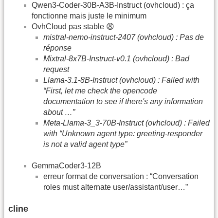
Qwen3-Coder-30B-A3B-Instruct (ovhcloud) : ça
fonctionne mais juste le minimum
OvhCloud pas stable 😩
mistral-nemo-instruct-2407 (ovhcloud) : Pas de
réponse
Mixtral-8x7B-Instruct-v0.1 (ovhcloud) : Bad
request
Llama-3.1-8B-Instruct (ovhcloud) : Failed with
“First, let me check the opencode
documentation to see if there's any information
about …”
Meta-Llama-3_3-70B-Instruct (ovhcloud) : Failed
with “Unknown agent type: greeting-responder
is not a valid agent type”
GemmaCoder3-12B
erreur format de conversation : “Conversation
roles must alternate user/assistant/user…”
cline