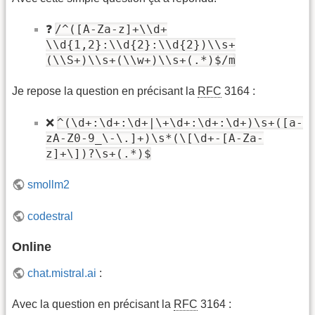
/^([A-Za-z]+\\d+
❓
\\d{1,2}:\\d{2}:\\d{2})\\s+
(\\S+)\\s+(\\w+)\\s+(.*)$/m
Je repose la question en précisant la
RFC
3164 :
^(\d+:\d+:\d+|\+\d+:\d+:\d+)\s+([a-
❌
zA-Z0-9_\-\.]+)\s*(\[\d+-[A-Za-
z]+\])?\s+(.*)$
smollm2
codestral
Online
chat.mistral.ai
:
Avec la question en précisant la
RFC
3164 :