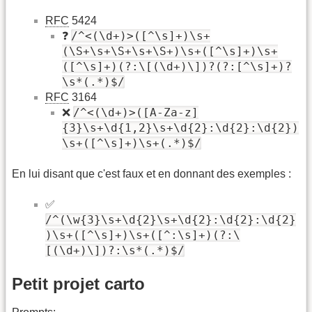
RFC
5424
/^<(\d+)>([^\s]+)\s+
❓
(\S+\s+\S+\s+\S+)\s+([^\s]+)\s+
([^\s]+)(?:\[(\d+)\])?(?:[^\s]+)?
\s*(.*)$/
RFC
3164
/^<(\d+)>([A-Za-z]
❌
{3}\s+\d{1,2}\s+\d{2}:\d{2}:\d{2})
\s+([^\s]+)\s+(.*)$/
En lui disant que c'est faux et en donnant des exemples :
✅
/^(\w{3}\s+\d{2}\s+\d{2}:\d{2}:\d{2}
)\s+([^\s]+)\s+([^:\s]+)(?:\
[(\d+)\])?:\s*(.*)$/
Petit projet carto