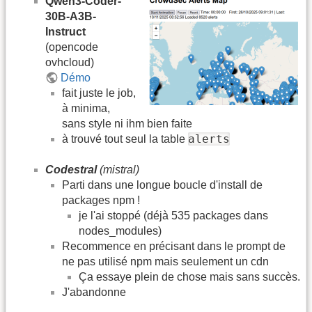
Qwen3-Coder-
30B-A3B-
Instruct
(opencode
ovhcloud)
Démo
fait juste le job,
à minima,
sans style ni ihm bien faite
alerts
à trouvé tout seul la table
Codestral
(mistral)
Parti dans une longue boucle d'install de
packages npm !
je l'ai stoppé (déjà 535 packages dans
nodes_modules)
Recommence en précisant dans le prompt de
ne pas utilisé npm mais seulement un cdn
Ça essaye plein de chose mais sans succès.
J'abandonne