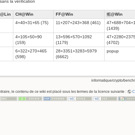
sans la vérification
@Lin
CH@Win
FF@Win
IE
@Win
4+40+31+65 (75)
11+207+243+368 (461)
47+688+704+
(1439)
4+105+50+90
13+596+570+1092
47+2280+237
(159)
(1179)
(4702)
6+322+270+465
28+3351+3283+5979
popup
(598)
(6662)
informatique/crypto/benchm
raire, le contenu de ce wiki est placé sous les termes de la licence suivante :
C