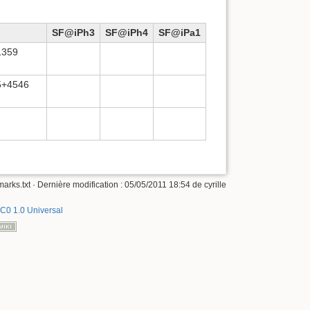
SF@iPh3
SF@iPh4
SF@iPa1
1359
5+4546
arks.txt
· Dernière modification :
05/05/2011 18:54
de
cyrille
C0 1.0 Universal