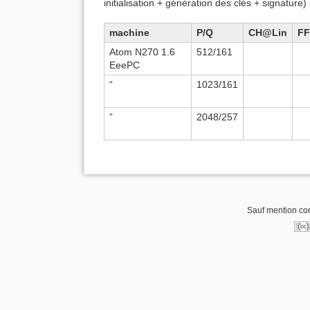
initialisation + génération des clés + signature) 
machine
P/Q
CH@Lin
FF
Atom N270 1.6
512/161
EeePC
“
1023/161
”
2048/257
Sauf mention cont