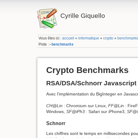
Cyrille Giquello
Vous êtes ici :
accueil
»
informatique
»
crypto
»
benchmark
Piste :
benchmarks
•
Crypto Benchmarks
RSA/DSA/Schnorr Javascript
Avec l'implémentation du BigInteger en Javasc
CH@Lin
: Chromium sur Linux,
FF@Lin
: FireF
Windows,
SF@iPh3
: Safari sur iPhone3,
SF@i
Schnorr
Les chiffres sont le temps en millisecondes pou