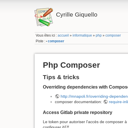
Cyrille Giquello
Vous êtes ici :
accueil
»
informatique
»
php
»
composer
Piste :
composer
•
Php Composer
Tips & tricks
Overriding dependencies with Compos
http://mnapoli.fr/overriding-depende
composer documentation:
require-inl
Access Gitlab private repository
Le token pour autoriser l'accès de composer à 
configurer
git