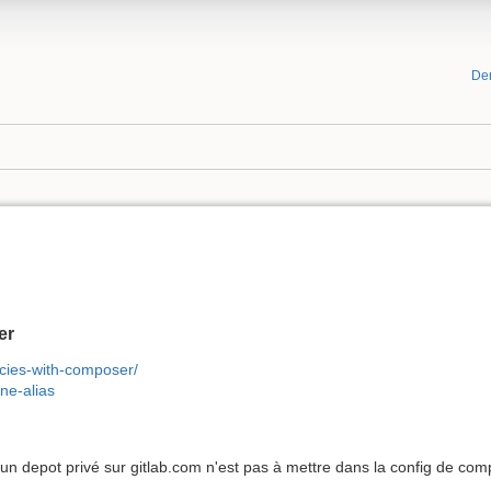
De
er
ncies-with-composer/
ine-alias
un depot privé sur gitlab.com n'est pas à mettre dans la config de comp