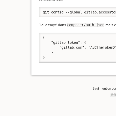
git config --global gitlab.accessto
J'ai essayé dans
composer/auth.json
mais c'
{

    "gitlab-token": {

        "gitlab.com": "ABCTheTokenXY
    }

}
Sauf mention cont