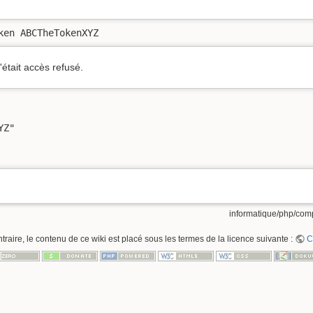
ken ABCTheTokenXYZ
était accès refusé.
Z"

informatique/php/comp
raire, le contenu de ce wiki est placé sous les termes de la licence suivante :
C