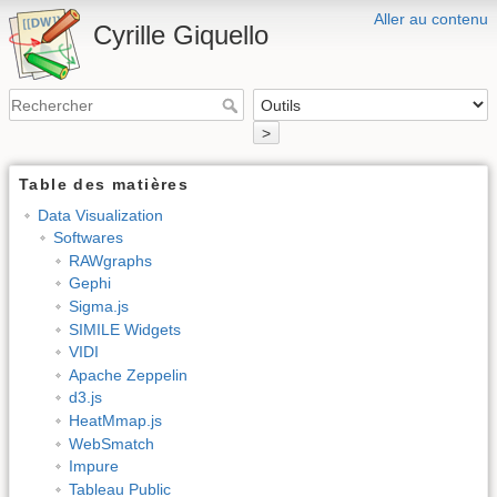
Aller au contenu
Cyrille Giquello
>
Table des matières
Data Visualization
Softwares
RAWgraphs
Gephi
Sigma.js
SIMILE Widgets
VIDI
Apache Zeppelin
d3.js
HeatMmap.js
WebSmatch
Impure
Tableau Public