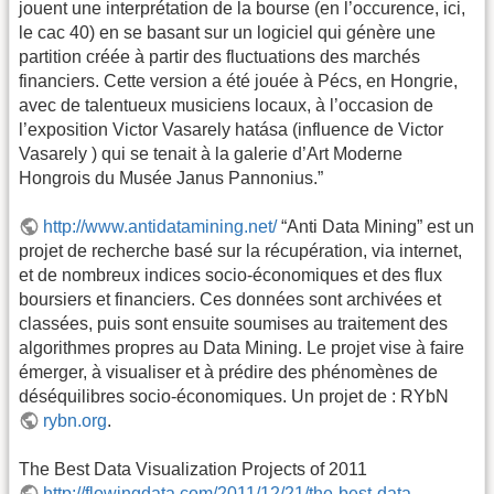
jouent une interprétation de la bourse (en l’occurence, ici,
le cac 40) en se basant sur un logiciel qui génère une
partition créée à partir des fluctuations des marchés
financiers. Cette version a été jouée à Pécs, en Hongrie,
avec de talentueux musiciens locaux, à l’occasion de
l’exposition Victor Vasarely hatása (influence de Victor
Vasarely ) qui se tenait à la galerie d’Art Moderne
Hongrois du Musée Janus Pannonius.”
http://www.antidatamining.net/
“Anti Data Mining” est un
projet de recherche basé sur la récupération, via internet,
et de nombreux indices socio-économiques et des flux
boursiers et financiers. Ces données sont archivées et
classées, puis sont ensuite soumises au traitement des
algorithmes propres au Data Mining. Le projet vise à faire
émerger, à visualiser et à prédire des phénomènes de
déséquilibres socio-économiques. Un projet de : RYbN
rybn.org
.
The Best Data Visualization Projects of 2011
http://flowingdata.com/2011/12/21/the-best-data-