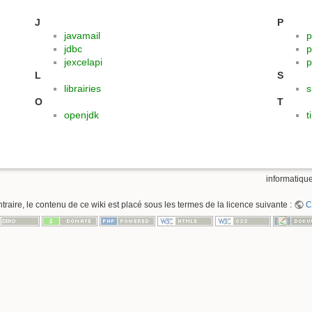
J
P
javamail
p
jdbc
p
jexcelapi
p
L
S
librairies
s
O
T
openjdk
t
informatique
raire, le contenu de ce wiki est placé sous les termes de la licence suivante :
C