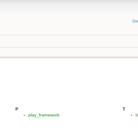
De
P
T
play_framework
t