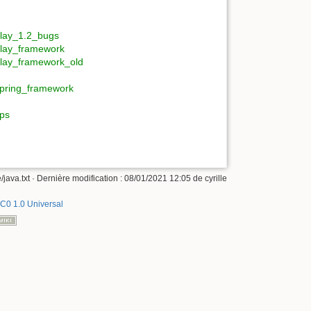
lay_1.2_bugs
lay_framework
lay_framework_old
pring_framework
ips
/java.txt
· Dernière modification :
08/01/2021 12:05
de
cyrille
C0 1.0 Universal