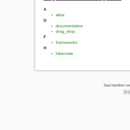
A
akka
D
documentation
drag_drop
F
frameworks
H
hibernate
Sauf mention cont