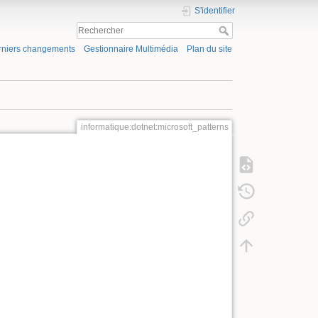
S'identifier
rniers changements
Gestionnaire Multimédia
Plan du site
informatique:dotnet:microsoft_patterns