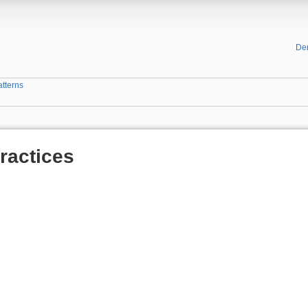
De
atterns
ractices