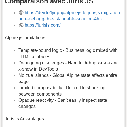
Comparaison avec Juris JS
https://dev.to/lynphp/alpinejs-to-jurisjs-migration-
pure-debuggable-islandable-solution-4hp
https://jurisjs.com/
Alpine.js Limitations:
Template-bound logic - Business logic mixed with
HTML
attributes
Debugging challenges - Hard to debug x-data and
x-show in DevTools
No true islands - Global Alpine state affects entire
page
Limited composability - Difficult to share logic
between components
Opaque reactivity - Can't easily inspect state
changes
Juris.js Advantages: