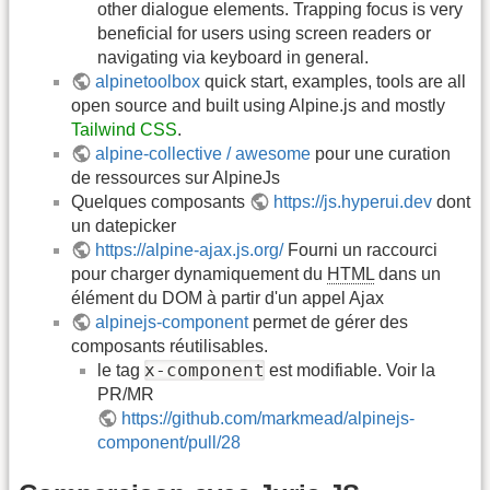
other dialogue elements. Trapping focus is very
beneficial for users using screen readers or
navigating via keyboard in general.
alpinetoolbox
quick start, examples, tools are all
open source and built using Alpine.js and mostly
Tailwind CSS
.
alpine-collective / awesome
pour une curation
de ressources sur AlpineJs
Quelques composants
https://js.hyperui.dev
dont
un datepicker
https://alpine-ajax.js.org/
Fourni un raccourci
pour charger dynamiquement du
HTML
dans un
élément du DOM à partir d'un appel Ajax
alpinejs-component
permet de gérer des
composants réutilisables.
x-component
le tag
est modifiable. Voir la
PR/MR
https://github.com/markmead/alpinejs-
component/pull/28