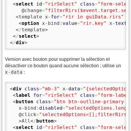
<
select
id
=
"rirSelect"
class
=
"form-selec
    @change
=
"filterRirs($event.target.sel
<template x-
for
=
"rir in guiData.rirs"
 :
<
option
 x-bind:
value
=
"rir.key"
 x-
text
=
<
/
template>
<
/
select
>
<
/
div
>
Version avec bouton pour supprimer la sélection et
désactiver ce bouton quand aucune sélection ; utilise un
x-data
:
<
div
class
=
"mb-3"
 x-
data
=
"{selectedOption
<
label
for
=
"rirSelect"
class
=
"form-label
<
button
class
=
"btn btn-outline-primary b
   x-bind:
disabled
=
"selectedOptions.lengt
   @click
=
"selectedOptions=[];filterRirs(
   >
All
<
/
button
>
<
select
id
=
"rirSelect"
class
=
"form-selec