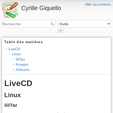
Aller au contenu
Cyrille Giquello
>
Table des matières
LiveCD
Linux
SliTaz
Knoppix
XUbuntu
LiveCD
Linux
SliTaz