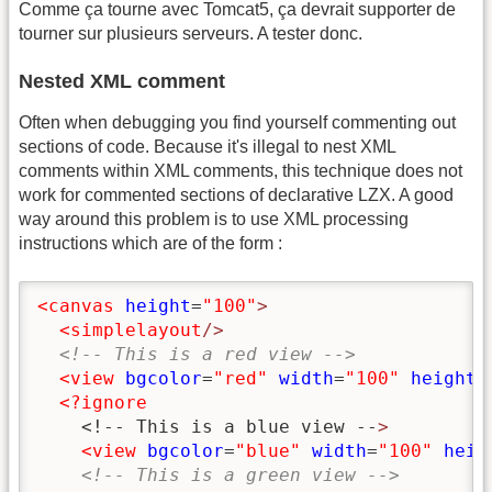
Comme ça tourne avec Tomcat5, ça devrait supporter de
tourner sur plusieurs serveurs. A tester donc.
Nested XML comment
Often when debugging you find yourself commenting out
sections of code. Because it's illegal to nest XML
comments within XML comments, this technique does not
work for commented sections of declarative LZX. A good
way around this problem is to use XML processing
instructions which are of the form :
<canvas
height
=
"100"
>
<simplelayout
/>
<!-- This is a red view -->
<view
bgcolor
=
"red"
width
=
"100"
height
=
<?ignore
    <!-- This is a blue view --
>
<view
bgcolor
=
"blue"
width
=
"100"
heig
<!-- This is a green view -->