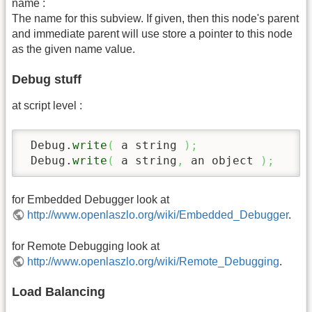
name :
The name for this subview. If given, then this node's parent
and immediate parent will use store a pointer to this node
as the given name value.
Debug stuff
at script level :
 Debug.
write
(
 a string 
)
;
 Debug.
write
(
 a string
,
 an object 
)
;
for Embedded Debugger look at
http://www.openlaszlo.org/wiki/Embedded_Debugger
.
for Remote Debugging look at
http://www.openlaszlo.org/wiki/Remote_Debugging
.
Load Balancing