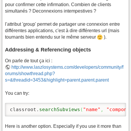
pour confirmer cette infirmation. Combien de clients
simultanés ? Deconnexions intempestives ?
l'attribut 'group' permet de partager une connexion entre
différentes applications, c'est à dire différentes url (mais
tournants bien entendu sur le même serveur
).
Addressing & Referencing objects
On parle de tout ça ici :
http://www.laszlosystems.com/developers/community/f
orums/showthread.php?
s=&threadid=3453&highlight=parent.parent.parent
You can try:
classroot.
searchSubviews
(
"name"
,
"compone
Here is another option. Especially if you use it more than