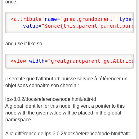
once.
<attribute
name
=
"greatgrandparent"
type
=
"
value
=
"$once{this.parent.parent.paren
and use it like so
<view
width
=
"greatgrandparent.getAttribut
il semble que l'attribut 'id' puisse service à référencer un
objet sans connaitre son chemin :
lps-3.0.2/docs/reference/node.html#attr-id :
A global identifer for this node. If given, a pointer to this
node with the given value will be placed in the global
namespace.
A la différence de lps-3.0.2/docs/reference/node.html#attr-