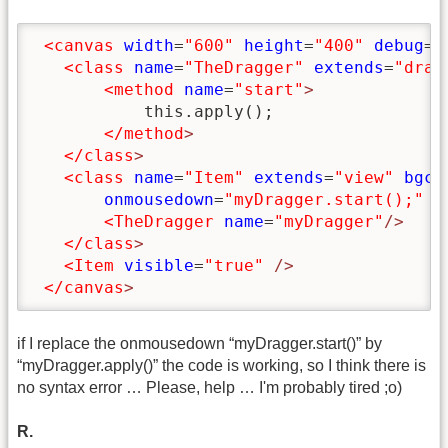
<canvas
width
=
"600"
height
=
"400"
debug
=
"
<class
name
=
"TheDragger"
extends
=
"drag
<method
name
=
"start"
>
           this.apply();

</method
>
</class
>
<class
name
=
"Item"
extends
=
"view"
bgco
onmousedown
=
"myDragger.start();"
o
<TheDragger
name
=
"myDragger"
/>
</class
>
<Item
visible
=
"true"
/>
</canvas
>
if I replace the onmousedown “myDragger.start()” by
“myDragger.apply()” the code is working, so I think there is
no syntax error … Please, help … I'm probably tired ;o)
R.