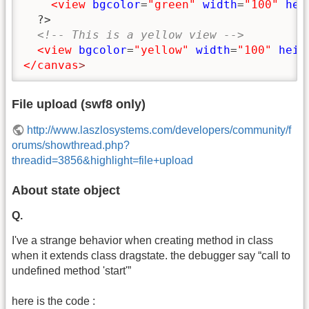
<view
bgcolor
=
"green"
width
=
"100"
hei
  ?>

<!-- This is a yellow view -->
<view
bgcolor
=
"yellow"
width
=
"100"
heig
</canvas
>
File upload (swf8 only)
http://www.laszlosystems.com/developers/community/f
orums/showthread.php?
threadid=3856&highlight=file+upload
About state object
Q.
I've a strange behavior when creating method in class
when it extends class dragstate. the debugger say “call to
undefined method 'start'”
here is the code :