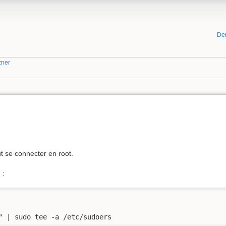
De
zner
ut se connecter en root.
 :
" | sudo tee -a /etc/sudoers