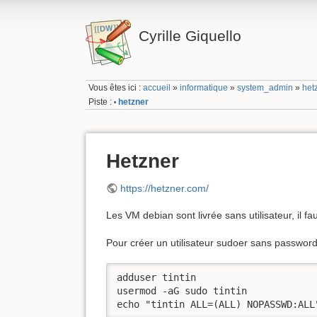
Cyrille Giquello
Vous êtes ici :
accueil
»
informatique
»
system_admin
»
het
Piste :
hetzner
•
Hetzner
https://hetzner.com/
Les VM debian sont livrée sans utilisateur, il fa
Pour créer un utilisateur sudoer sans password
adduser tintin

usermod -aG sudo tintin

echo "tintin ALL=(ALL) NOPASSWD:ALL