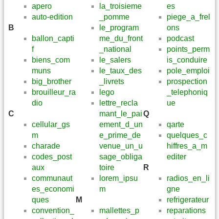
apero
la_troisieme
es
auto-edition
_pomme
piege_a_frel
B
le_program
ons
ballon_capti
me_du_front
podcast
f
_national
points_perm
biens_com
le_salers
is_conduire
muns
le_taux_des
pole_emploi
big_brother
_livrets
prospection
brouilleur_ra
lego
_telephoniq
dio
lettre_recla
ue
C
mant_le_pai
Q
cellular_gs
ement_d_un
qarte
m
e_prime_de
quelques_c
charade
venue_un_u
hiffres_a_m
codes_post
sage_obliga
editer
aux
toire
R
communaut
lorem_ipsu
radios_en_li
es_economi
m
gne
ques
M
refrigerateur
convention_
mallettes_p
reparations