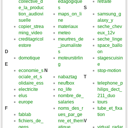
collective_d
edagogique
retraite
e_la_produc
s
S
tion_audiovi
maps_on_li
samsung_g
suelle
ne
alaxy_y
copier_strea
materiaux
seche_chev
ming_video
meteo
eux_12v
creditagricol
meurtres_de
seche_linge
estore
_journaliste
space_ballo
D
s
on
domotique
moteurstirlin
stagescuisin
E
g
e
economie_s
N
stop-motion
ociale_et_s
nabaztag
T
olidaire_ess
neufbox
telephone_p
electricite
no_life
hilips_dect_
elus
nombre_de_
211_duo
europe
salaries
tours
F
noms_des_r
tube_et_fixa
fablab
ues_par_ge
tion
fichiers_de_
nre_et_them
V
gens
atique
virtual_radar