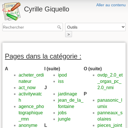
Aller au contenu
Cyrille Giquello
>
Pages dans la catégorie :
A
I (suite)
O (suite)
acheter_ordi
ipod
ovdp_2.0_et
nateur
iss
_orgas_pc_
act_now
J
2.0_nmi
activitywatc
jardinage
P
h
jean_de_la_
panasonic_l
agence_pho
fontaine
umix
tographique
jobs
panneaux_s
_rmn
jungle
olaires
anonyme
L
pieces_joint