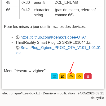
48
0x30
enum8
ZCL_ENUM8
66
0x42
character
(pas de macro, référencé
string
comme 66)
Pour les mises à jour des firmwares des devices:
https://github.com/Koenkk/zigbee-OTA/
ThirdReality Smart Plug E2 3RSPE01044BZ:
SmartPlug_Zigbee_PROD_OTA_V101_1.01.01
.ota
Menu “réseau → zigbee” :
electronique/lixee-box.txt
· Dernière modification :
24/05/2026 09:21
de
cyrille