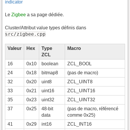
indicator
Le
Zigbee
a sa page dédiée.
Cluster/Attribut value types définis dans
src/zigbee.cpp
Valeur
Hex
Type
Macro
ZCL
16
0x10
boolean
ZCL_BOOL
24
0x18
bitmap8
(pas de macro)
32
0x20
uint8
ZCL_UINT8
33
0x21
uint16
ZCL_UINT16
35
0x23
uint32
ZCL_UINT32
37
0x25
48-bit
(pas de macro, référencé
data
comme 0x25)
41
0x29
int16
ZCL_INT16