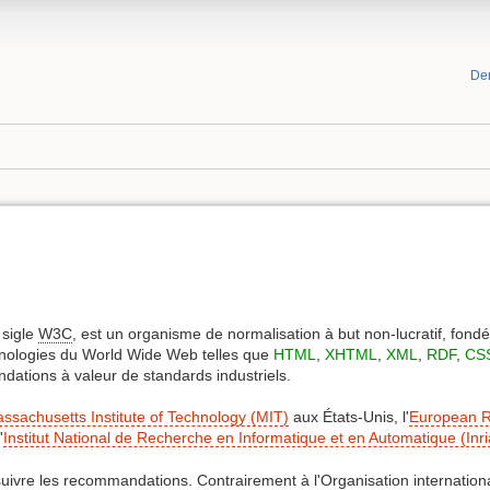
De
 sigle
W3C
, est un organisme de normalisation à but non-lucratif, fo
hnologies du World Wide Web telles que
HTML
,
XHTML
,
XML
,
RDF
,
CS
tions à valeur de standards industriels.
ssachusetts Institute of Technology (MIT)
aux États-Unis, l'
European R
'
Institut National de Recherche en Informatique et en Automatique (Inri
 suivre les recommandations. Contrairement à l'Organisation internation