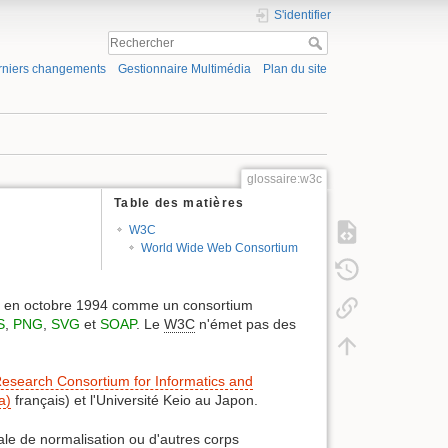
S'identifier
rniers changements
Gestionnaire Multimédia
Plan du site
glossaire:w3c
Table des matières
W3C
World Wide Web Consortium
ndé en octobre 1994 comme un consortium
S
,
PNG
,
SVG
et
SOAP
. Le
W3C
n'émet pas des
esearch Consortium for Informatics and
a)
français) et l'Université Keio au Japon.
ale de normalisation ou d'autres corps