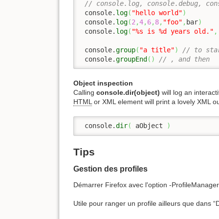
// console.log, console.debug, con
 console.
log
(
"hello world"
)
 console.
log
(
2
,
4
,
6
,
8
,
"foo"
,
bar
)
 console.
log
(
"%s is %d years old."
,
 console.
group
(
"a title"
)
// to sta
 console.
groupEnd
(
)
// , and then 
Object inspection
Calling
console.dir(object)
will log an interact
HTML
or XML element will print a lovely XML out
 console.
dir
(
 aObject 
)
Tips
Gestion des profiles
Démarrer Firefox avec l'option -ProfileManage
Utile pour ranger un profile ailleurs que dans 