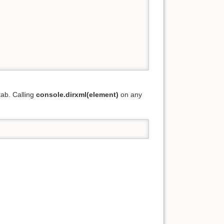
 tab. Calling
console.dirxml(element)
on any