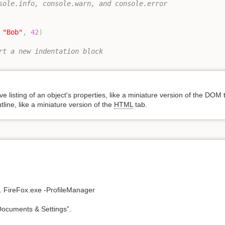
sole.info, console.warn, and console.error
"Bob"
,
42
)
rt a new indentation block
ive listing of an object's properties, like a miniature version of the DOM
line, like a miniature version of the
HTML
tab.
r. FireFox.exe -ProfileManager
“Documents & Settings”.