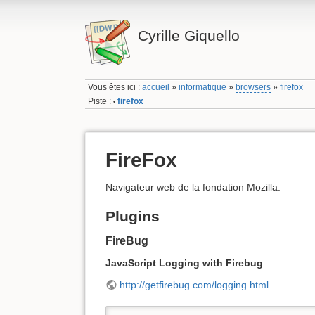
Cyrille Giquello
Vous êtes ici :
accueil
»
informatique
»
browsers
»
firefox
Piste :
firefox
•
FireFox
Navigateur web de la fondation Mozilla.
Plugins
FireBug
JavaScript Logging with Firebug
http://getfirebug.com/logging.html