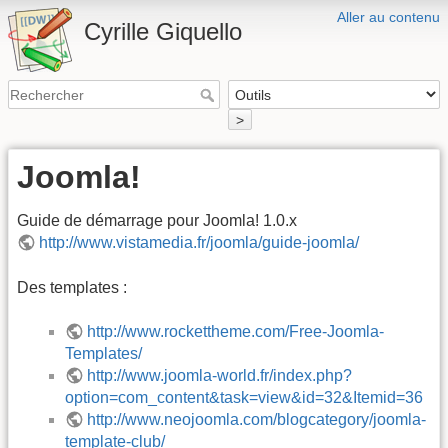
Aller au contenu
Cyrille Giquello
>
Joomla!
Guide de démarrage pour Joomla! 1.0.x
http://www.vistamedia.fr/joomla/guide-joomla/
Des templates :
http://www.rockettheme.com/Free-Joomla-
Templates/
http://www.joomla-world.fr/index.php?
option=com_content&task=view&id=32&Itemid=36
http://www.neojoomla.com/blogcategory/joomla-
template-club/