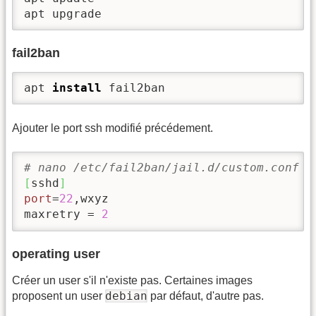
apt upgrade
fail2ban
apt 
install
 fail2ban
Ajouter le port ssh modifié précédement.
# nano /etc/fail2ban/jail.d/custom.conf
[
sshd
]
port
=
22
,wxyz

maxretry = 
2
operating user
Créer un user s'il n'existe pas. Certaines images
debian
proposent un user
par défaut, d'autre pas.