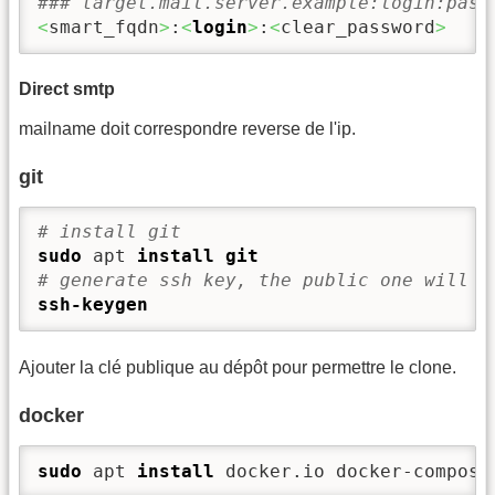
### target.mail.server.example:login:pass
<
smart_fqdn
>
:
<
login
>
:
<
clear_password
>
Direct smtp
mailname doit correspondre reverse de l'ip.
git
# install git
sudo
 apt 
install
git
# generate ssh key, the public one will b
ssh-keygen
Ajouter la clé publique au dépôt pour permettre le clone.
docker
sudo
 apt 
install
 docker.io docker-compose