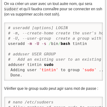
On va créer un user avec un tout autre nom, qui sera
sudoer
et qu'il faudra connaître pour se connecter en ssh
(on va supprimer accès root ssh).
# useradd [options] LOGIN
# -m, --create-home create the user's hom
# -U, --user-group  create a group with t
useradd 
-m
-U
-s
/
bin
/
bash
 tintin

# adduser USER GROUP
#   Add an existing user to an existing g
adduser tintin 
sudo
 Adding user 
'tintin'
 to group 
'sudo'
 ...

 Done.
Vérifier que le group sudo peut agir sans mot de passe :
# nano /etc/sudoers