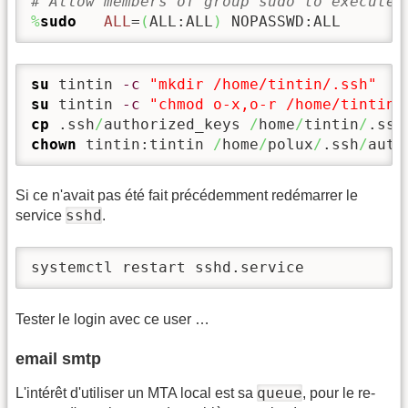
# Allow members of group sudo to execute 
%
sudo
ALL
=
(
ALL:ALL
)
 NOPASSWD:ALL
su
 tintin 
-c
"mkdir /home/tintin/.ssh"
su
 tintin 
-c
"chmod o-x,o-r /home/tintin/
cp
 .ssh
/
authorized_keys 
/
home
/
tintin
/
.ssh
chown
 tintin:tintin 
/
home
/
polux
/
.ssh
/
auth
Si ce n'avait pas été fait précédemment redémarrer le
sshd
service
.
systemctl restart sshd.service
Tester le login avec ce user …
email smtp
queue
L'intérêt d'utiliser un MTA local est sa
, pour le re-