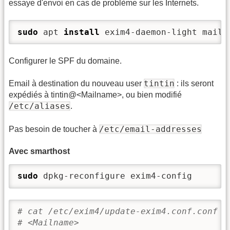
essaye d'envoi en cas de problème sur les Internets.
sudo
 apt 
install
 exim4-daemon-light mailu
Configurer le SPF du domaine.
tintin
Email à destination du nouveau user
: ils seront
expédiés à tintin@<Mailname>, ou bien modifié
/etc/aliases
.
/etc/email-addresses
Pas besoin de toucher à
Avec smarthost
sudo
 dpkg-reconfigure exim4-config
# cat /etc/exim4/update-exim4.conf.conf
# <Mailname>