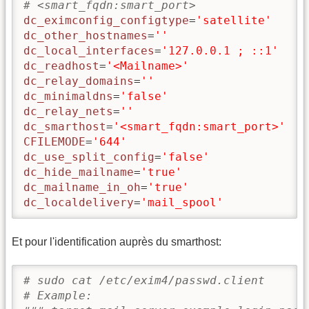
# <smart_fqdn:smart_port>
dc_eximconfig_configtype
=
'satellite'
dc_other_hostnames
=
''
dc_local_interfaces
=
'127.0.0.1 ; ::1'
dc_readhost
=
'<Mailname>'
dc_relay_domains
=
''
dc_minimaldns
=
'false'
dc_relay_nets
=
''
dc_smarthost
=
'<smart_fqdn:smart_port>'
CFILEMODE
=
'644'
dc_use_split_config
=
'false'
dc_hide_mailname
=
'true'
dc_mailname_in_oh
=
'true'
dc_localdelivery
=
'mail_spool'
Et pour l'identification auprès du smarthost:
# sudo cat /etc/exim4/passwd.client
# Example: