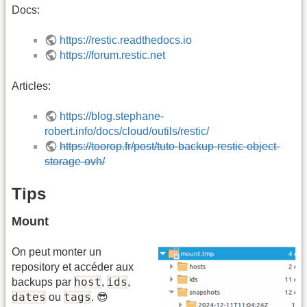
Docs:
https://restic.readthedocs.io
https://forum.restic.net
Articles:
https://blog.stephane-
robert.info/docs/cloud/outils/restic/
https://toorop.fr/post/tuto-backup-restic-object-
storage-ovh/
Tips
Mount
On peut monter un
repository et accéder aux
host
ids
backups par
,
,
dates
tags
ou
. 😎