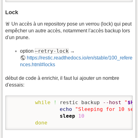
Lock
🚨 Un accès à un repository pose un verrou (lock) qui peut
empêcher un autre accès, notamment l'accès backup lors
d'un prune.
–retry-lock
option
→
https://restic.readthedocs.io/en/stable/100_refere
nces.html#locks
début de code à enrichir, il faut lui ajouter un nombre
d'essais:
while
!
 restic backup 
--host
"
$HO
echo
"Sleeping for 10 sec
sleep
10
done