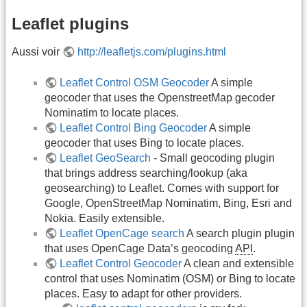
Leaflet plugins
Aussi voir
http://leafletjs.com/plugins.html
Leaflet Control OSM Geocoder
A simple
geocoder that uses the OpenstreetMap gecoder
Nominatim to locate places.
Leaflet Control Bing Geocoder
A simple
geocoder that uses Bing to locate places.
Leaflet GeoSearch
- Small geocoding plugin
that brings address searching/lookup (aka
geosearching) to Leaflet. Comes with support for
Google, OpenStreetMap Nominatim, Bing, Esri and
Nokia. Easily extensible.
Leaflet OpenCage search
A search plugin plugin
that uses OpenCage Data’s geocoding
API
.
Leaflet Control Geocoder
A clean and extensible
control that uses Nominatim (OSM) or Bing to locate
places. Easy to adapt for other providers.