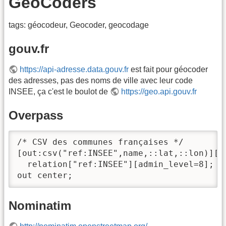
GeoCoders
tags: géocodeur, Geocoder, geocodage
gouv.fr
https://api-adresse.data.gouv.fr
est fait pour géocoder
des adresses, pas des noms de ville avec leur code
INSEE, ça c'est le boulot de
https://geo.api.gouv.fr
Overpass
/* CSV des communes françaises */

[out:csv("ref:INSEE",name,::lat,::lon)][ti
  relation["ref:INSEE"][admin_level=8];

out center;
Nominatim