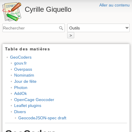
Aller au contenu
Cyrille Giquello
>
Table des matières
GeoCoders
gouv.fr
Overpass
Nominatim
Jour de fête
Photon
AddOk
OpenCage Geocoder
Leaflet plugins
Divers
GeocodeJSON-spec draft