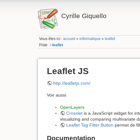
Cyrille Giquello
Vous êtes ici :
accueil
»
informatique
»
leaflet
Piste :
leaflet
•
Leaflet JS
http://leafletjs.com/
Voir aussi:
OpenLayers
Crosslet
is a JavaScript widget for int
visualizing and comparing multivariate d
Leaflet Tag Filter Button
permet de fil
Documentation