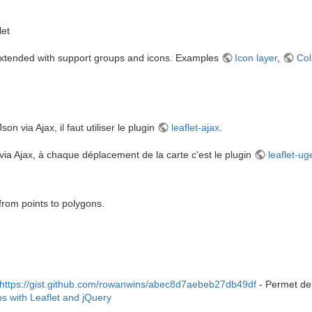
let
extended with support groups and icons. Examples
Icon layer
,
Col
 via Ajax, il faut utiliser le plugin
leaflet-ajax
.
 via Ajax, à chaque déplacement de la carte c'est le plugin
leaflet-ug
from points to polygons.
https://gist.github.com/rowanwins/abec8d7aebeb27db49df
- Permet de 
s with Leaflet and jQuery