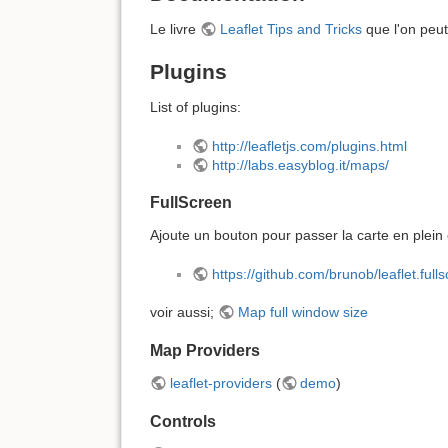
Le livre
Leaflet Tips and Tricks
que l'on peu
Plugins
List of plugins:
http://leafletjs.com/plugins.html
http://labs.easyblog.it/maps/
FullScreen
Ajoute un bouton pour passer la carte en plein
https://github.com/brunob/leaflet.full
voir aussi;
Map full window size
Map Providers
leaflet-providers
(
demo
)
Controls