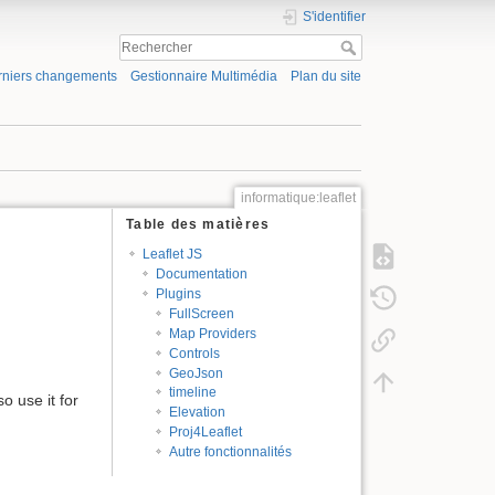
S'identifier
rniers changements
Gestionnaire Multimédia
Plan du site
informatique:leaflet
Table des matières
Leaflet JS
Documentation
Plugins
FullScreen
Map Providers
Controls
GeoJson
timeline
o use it for
Elevation
Proj4Leaflet
Autre fonctionnalités