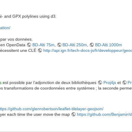
ON- and GPX polylines using d3.
ation/
 par vos données.
nt en OpenData
BD-Alti 75m
,
BD-Alti 250m
,
BD-Alti 1000m
N nécessitent une CLÉ
http://api.ign.fr/tech-docs-js/fr/developpeur/ge
s
est possible par l’adjonction de deux bibliothèques
Proj4js
et
Pr
 transformations de coordonnées entre systèmes ; la seconde permettan
ttps://github.com/glenrobertson/leaflet-tilelayer-geojson/
 layer each time the user move the map
https://github.com/BenjaminV