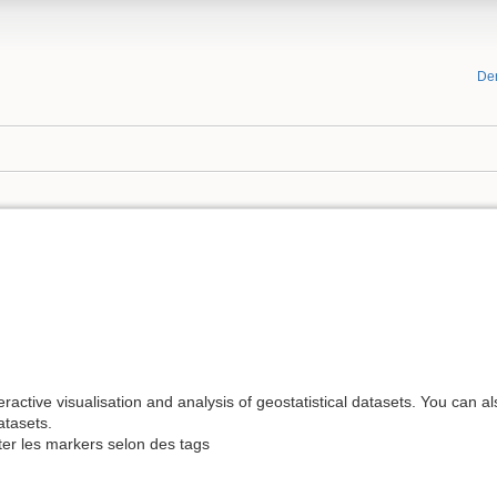
De
eractive visualisation and analysis of geostatistical datasets. You can als
atasets.
ter les markers selon des tags