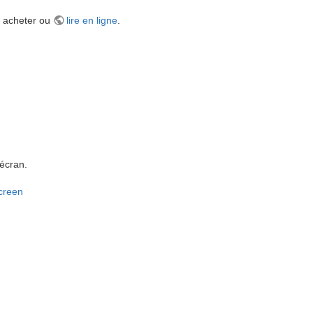
t acheter ou
lire en ligne
.
 écran.
screen