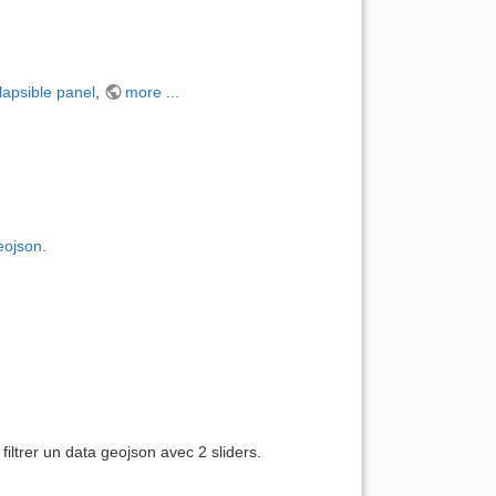
lapsible panel
,
more ...
eojson
.
filtrer un data geojson avec 2 sliders.