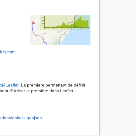
odrm.html
.
oj4Leaflet
. La première permettant de définir
t d’utiliser la première dans Leaflet.
adant/leaflet-ugeojson