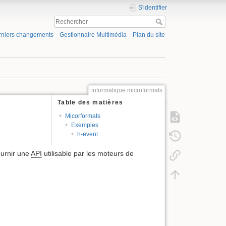
S'identifier
rniers changements
Gestionnaire Multimédia
Plan du site
informatique:microformats
Table des matières
Micorformats
Exemples
h-event
ournir une
API
utilisable par les moteurs de