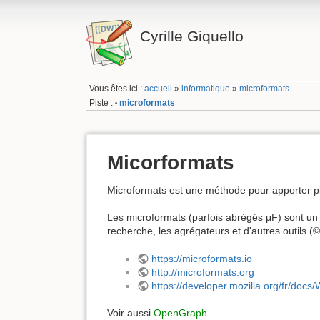
Cyrille Giquello
Vous êtes ici :
accueil
»
informatique
»
microformats
Piste :
microformats
•
Micorformats
Microformats est une méthode pour apporter 
Les microformats (parfois abrégés μF) sont u
recherche, les agrégateurs et d'autres outils 
https://microformats.io
http://microformats.org
https://developer.mozilla.org/fr/do
Voir aussi
OpenGraph
.