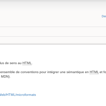
De
plus de sens au
HTML
.
n ensemble de conventions pour intégrer une sémantique en
HTML
et f
(© MDN).
cs/Web/HTML/microformats