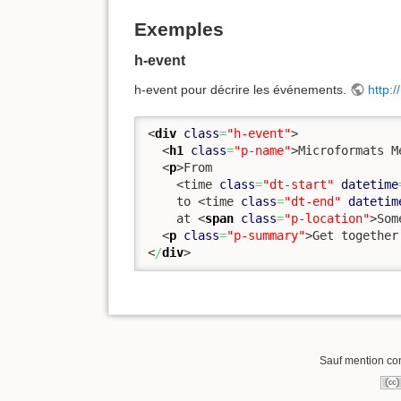
Exemples
h-event
h-event pour décrire les événements.
http:/
<
div
class
=
"h-event"
>
<
h1
class
=
"p-name"
>
Microformats M
<
p
>
From 

<time 
class
=
"dt-start"
datetime
    to 
<time 
class
=
"dt-end"
datetim
    at 
<
span
class
=
"p-location"
>
Som
<
p
class
=
"p-summary"
>
Get together
<
/
div
>
Sauf mention cont