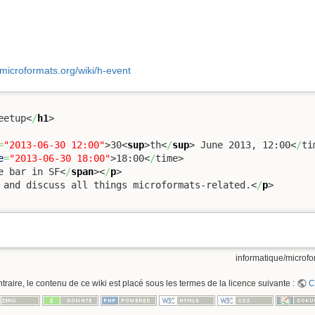
/microformats.org/wiki/h-event
eetup
<
/
h1
>
=
"2013-06-30 12:00"
>
30
<
sup
>
th
<
/
sup
>
 June 2013, 12:00
<
/
ti
e
=
"2013-06-30 18:00"
>
18:00
<
/
time>
e bar in SF
<
/
span
><
/
p
>
 and discuss all things microformats-related.
<
/
p
>
informatique/microfor
raire, le contenu de ce wiki est placé sous les termes de la licence suivante :
C