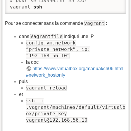
# pour se connecter en ssh
vagrant 
ssh
vagrant
Pour se connecter sans la commande
:
Vagrantfile
dans
indiqué une IP
config.vm.network
“private_network”, ip:
“192.168.56.10”
la doc
https://www.virtualbox.org/manual/ch06.html
#network_hostonly
puis
vagrant reload
et
ssh -i
.vagrant/machines/default/virtualb
ox/private_key
vagrant@192.168.56.10