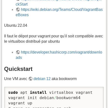
ckStart
https://wiki.debian.org/Teams/Cloud/VagrantBas
eBoxes
Ubuntu 22.04
Il faut le dépot pour vagrant pour qu'il soit compatible avec
le virtualbox distribué par ubuntu
https://developer.hashicorp.com/vagrant/downlo
ads
Quickstart
Une VM avec
debian 12
aka bookworm
sudo
 apt 
install
 virtualbox vagrant

vagrant init debian
/
bookworm64
