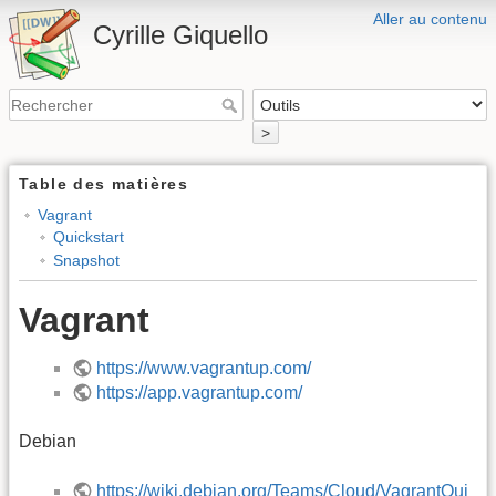
Aller au contenu
Cyrille Giquello
>
Table des matières
Vagrant
Quickstart
Snapshot
Vagrant
https://www.vagrantup.com/
https://app.vagrantup.com/
Debian
https://wiki.debian.org/Teams/Cloud/VagrantQui