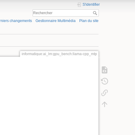
S'identifier
rniers changements
Gestionnaire Multimédia
Plan du site
informatique:ai_lm:gpu_bench:llama-cpp_mtp