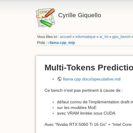
Cyrille Giquello
Vous êtes ici :
accueil
»
informatique
»
ai_lm
»
gpu_bench
Piste :
llama-cpp_mtp
•
Multi-Tokens Predicti
llama.cpp docs/speculative.md
Ce bench n'est pas pertinent à cause de :
défaut connu de l'implémentation draft-
sur les modèles MoE
avec VRAM limitée sous CUDA
Avec “Nvidia RTX 5060 Ti 16 Go” + “Intel Core 