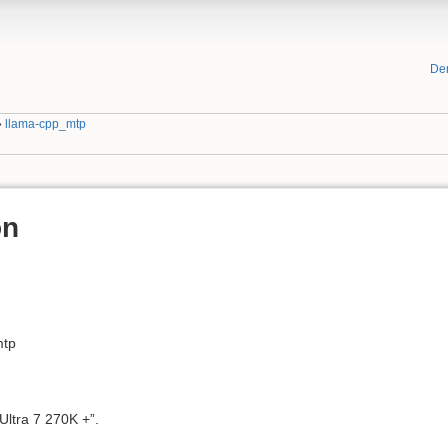
De
»
llama-cpp_mtp
on
mtp
Ultra 7 270K +”.