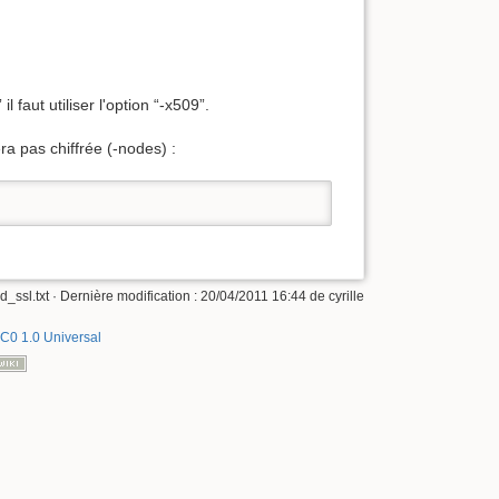
faut utiliser l'option “-x509”.
ra pas chiffrée (-nodes) :
_ssl.txt
· Dernière modification :
20/04/2011 16:44
de
cyrille
C0 1.0 Universal