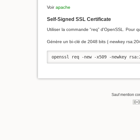
Voir
apache
Self-Signed SSL Certificate
Utiliser la commande “req” d'OpenSSL. Pour qu'O
Génère un bi-clé de 2048 bits (-newkey rsa:2048)
openssl req -new -x509 -newkey rsa:
Sauf mention cont