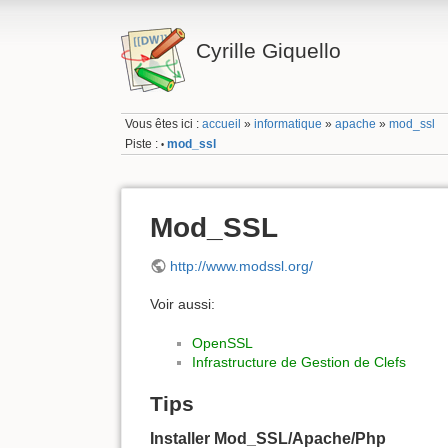
Cyrille Giquello
Vous êtes ici :
accueil
»
informatique
»
apache
»
mod_ssl
Piste :
mod_ssl
•
Mod_SSL
http://www.modssl.org/
Voir aussi:
OpenSSL
Infrastructure de Gestion de Clefs
Tips
Installer Mod_SSL/Apache/Php