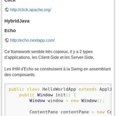
http://click.apache.org/
HybridJava
Echo
http://echo.nextapp.com/
Ce framework semble très copieux, il y a 2 types
d'applications, les Client-Side et les Server-Side.
Les IHM d'Echo se construisent à la Swing en assemblant
des composants.
public
class
 HelloWorldApp 
extends
 Applic
public
Window
 init
(
)
{
Window
 window 
=
new
Window
(
)
;
        ContentPane contentPane 
=
new
 Con