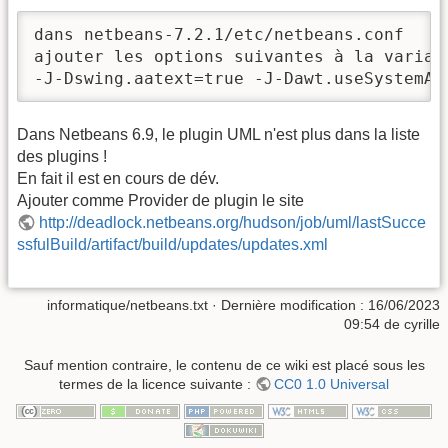
dans netbeans-7.2.1/etc/netbeans.conf

ajouter les options suivantes à la variab
-J-Dswing.aatext=true -J-Dawt.useSystemAA
Dans Netbeans 6.9, le plugin UML n'est plus dans la liste
des plugins !
En fait il est en cours de dév.
Ajouter comme Provider de plugin le site
http://deadlock.netbeans.org/hudson/job/uml/lastSucce
ssfulBuild/artifact/build/updates/updates.xml
informatique/netbeans.txt
· Dernière modification :
16/06/2023
09:54
de
cyrille
Sauf mention contraire, le contenu de ce wiki est placé sous les
termes de la licence suivante :
CC0 1.0 Universal