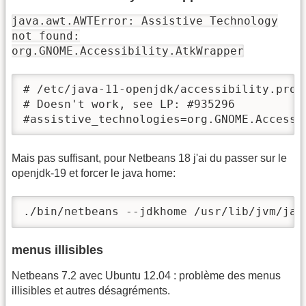
java.awt.AWTError: Assistive Technology
not found:
org.GNOME.Accessibility.AtkWrapper
# /etc/java-11-openjdk/accessibility.prope
# Doesn't work, see LP: #935296

#assistive_technologies=org.GNOME.Accessi
Mais pas suffisant, pour Netbeans 18 j'ai du passer sur le
openjdk-19 et forcer le java home:
./bin/netbeans --jdkhome /usr/lib/jvm/jav
menus illisibles
Netbeans 7.2 avec Ubuntu 12.04 : problème des menus
illisibles et autres désagréments.