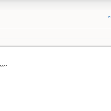
De
ation