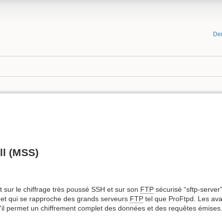
De
ll (MSS)
 sur le chiffrage très poussé SSH et sur son
FTP
sécurisé “sftp-server
er et qui se rapproche des grands serveurs
FTP
tel que ProFtpd. Les ava
il permet un chiffrement complet des données et des requêtes émises. Il e