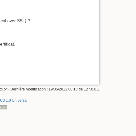
ocol over SSL) ?
rtificat.
p.txt
· Dernière modification :
19/05/2012 00:18
de
127.0.0.1
C0 1.0 Universal